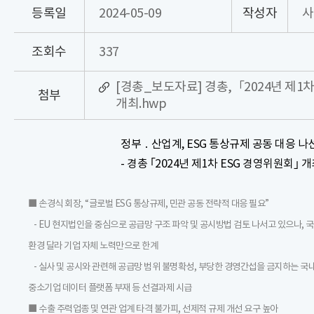
등록일
2024-05-09
작성자
사
조회수
337
[경총_보도자료] 경총,「2024년 제1
첨부
개최.hwp
정부 ․ 산업계, ESG 통상규제 공동 대응 나
- 경총 ｢2024년 제1차 ESG 경영위원회｣ 개
■ 손경식 회장, “글로벌 ESG 통상규제, 민관 공동 전략적 대응 필요”
- EU 현지법인을 중심으로 공급망 구조 파악 및 공시방법 검토 나서고 있으나, 
환경 달라 기업 자체 노력만으로 한계
- 실사 및 공시와 관련해 공급망 범위 불명확성, 부당한 경영간섭을 금지하는 국내
중소기업 데이터 플랫폼 부재 등 선결과제 시급
■ 수출 주력업종 및 연관 업계 타격 불가피, 선제적 규제 개선 요구 높아